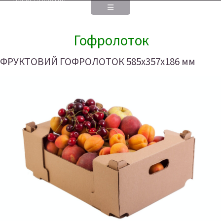
Папір та картон
Співпраця
Гофролоток
Відділ продажу
ФРУКТОВИЙ ГОФРОЛОТОК 585х357х186 мм
Тендери
Закупівля макулатури
Інформація для акціонерів та стейкхолдерів
Регулярна інформація
Особлива інформація
Інша інформація
Інтернет-магазин