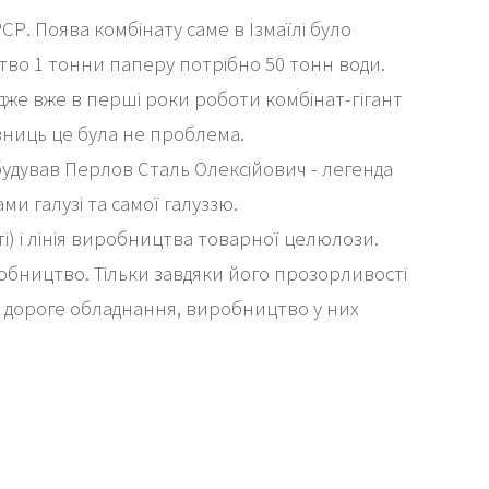
СР. Поява комбінату саме в Ізмаїлі було
тво 1 тонни паперу потрібно 50 тонн води.
адже вже в перші роки роботи комбінат-гігант
ізниць це була не проблема.
будував Перлов Сталь Олексійович - легенда
и галузі та самої галуззю.
і) і лінія виробництва товарної целюлози.
робництво. Тільки завдяки його прозорливості
су дороге обладнання, виробництво у них