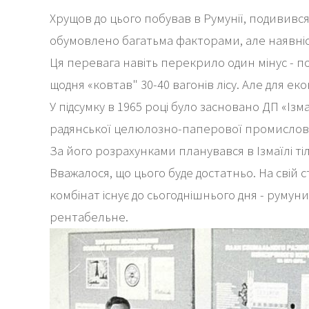
Хрущов до цього побував в Румунії, подивився
обумовлено багатьма факторами, але наявніс
Ця перевага навіть перекрило один мінус - по
щодня «ковтав" 30-40 вагонів лісу. Але для е
У підсумку в 1965 році було засновано ДП «І
радянської целюлозно-паперової промисловост
За його розрахунками планувався в Ізмаїлі т
Вважалося, що цього буде достатньо. На свій
комбінат існує до сьогоднішнього дня - румун
рентабельне.