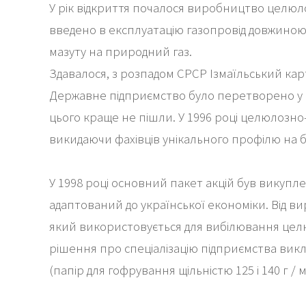
У рік відкриття почалося виробництво целюло
введено в експлуатацію газопровід довжиною 
мазуту на природний газ.
Здавалося, з розпадом СРСР Ізмаїльський кар
Державне підприємство було перетворено у в
цього краще не пішли. У 1996 році целюлозно
викидаючи фахівців унікального профілю на б
У 1998 році основний пакет акцій був викупл
адаптований до української економіки. Від в
який використовується для вибілювання цел
рішення про спеціалізацію підприємства викл
(папір для гофрування щільністю 125 і 140 г / м