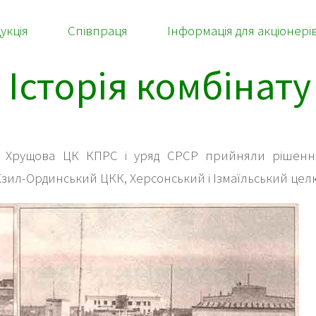
укція
Співпраця
Інформація для акціонері
Історія комбінату
ча Хрущова ЦК КПРС і уряд СРСР прийняли рішення
зил-Ординський ЦКК, Херсонський і Ізмаїльський цел