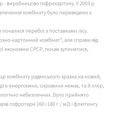
 р - виробництво гофрокартону. У 2003 р
езпечення комбінату було переведено з
 почалися перебої з поставками лісу.
зно-картонний комбінат", але справи від
ої економіки СРСР, почав зупинятися,
ії комбінату радянського зразка на новий,
дто енергоємно, сировини немає, та й хлор,
ологічно небезпечних. Було прийнято
в гофротари 160 і 180 г / м2) і флютингу