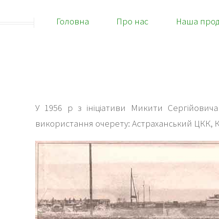
Головна
Про нас
Наша прод
У 1956 р з ініціативи Микити Сергійови
використання очерету: Астраханський ЦКК, К