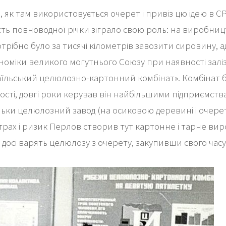
, як там використовується очерет і привіз цю ідею в СР
ть повноводної річки зіграло свою роль: на виробниц
трібно було за тисячі кілометрів завозити сировину, 
кономіки великого могутнього Союзу при наявності зал
змаїльський целюлозно-картонний комбінат». Комбінат 
і, довгі роки керував він найбільшими підприємствам
ільки целюлозний завод (на осиковою деревині і очерет
 страх і ризик Перлов створив тут картонне і тарне ви
и досі варять целюлозу з очерету, закупивши свого ча