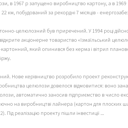
зи, в 1967 р запущено виробництво картону, а в 1969
22 км, побудований за рекордні 7 місяців - енергозаб
тонно-целюлозний був приречений. У 1994 році дійсно
ідкрите акціонерне товариство «Ізмаїльський целюло
-картонний, який опинився без керма і вітрил планов
іржу.
ений. Нове керівництво розробило проект реконструкц
иробництва целюлози довелося відмовитися: воно зана
юлози, автоматично заносив підприємство в число ек
ючно на виробництві лайнера (картон для плоских шарі
2). Під реалізацію проекту пішли інвестиції ...