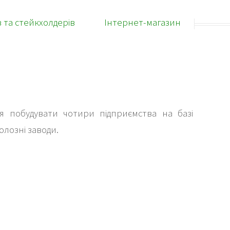
в та стейкхолдерів
Інтернет-магазин
 побудувати чотири підприємства на базі
юлозні заводи.