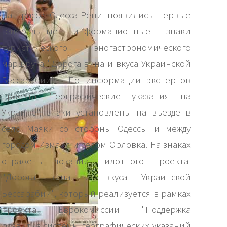
На трассе Одесса-Рени появились первые
генеральные информационные знаки
туристического эногастрономического
маршрута "Дорога вина и вкуса Украинской
Бессарабии". По информации экспертов
проекта "Географические указания на
Украине", знаки установлены на въезде в
село Маяки со стороны Одессы и между
городом Измаил и селом Орловка. На знаках
отражены локации пилотного проекта
"Дорога вина и вкуса Украинской
Бессарабии", который реализуется в рамках
проекта Еврокомиссии "Поддержка
развития системы географических указаний