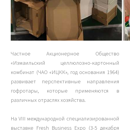
Частное Акционерное Общество
«Измаильский целлюлозно-картонный
комбинат (ЧАО «ИЦКК», год основания 1964)
развивает перспективные направления
гофротары, которые применяются в
различных отраслях хозяйства.
На VIII международной специализированной
выставке Fresh Business Expo (3-5 декабря