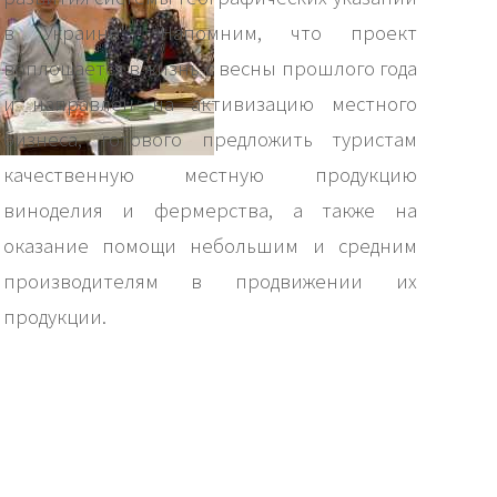
в Украине". Напомним, что проект
воплощается в жизнь с весны прошлого года
и направлен на активизацию местного
бизнеса, готового предложить туристам
качественную местную продукцию
виноделия и фермерства, а также на
оказание помощи небольшим и средним
производителям в продвижении их
продукции.